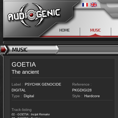
HOME
MUSIC
MUSIC
GOETIA
The ancient
Label :
PSYCHIK GENOCIDE
Reference :
DIGITAL
PKGDIGI28
Type :
Digital
Style :
Hardcore
Track-listing
01 -
GOETIA : Incipit Remake