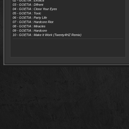
02 -
GOETIA : Exotica
03 -
GOETIA : Dffrent
04 -
GOETIA : Close Your Eyes
05 -
GOETIA : Toxic
06 -
GOETIA : Party Life
07 -
GOETIA : Hardcore Riot
08 -
GOETIA : Miracles
09 -
GOETIA : Hardcore
10 -
GOETIA : Make It Work (Twenty4HZ Remix)