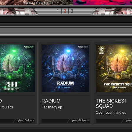
1
2
3
O
RADIUM
THE SICKEST
SQUAD
 roulette
Fat shady ep
Open your mind ep
plus d'infos >
plus d'infos >
plus