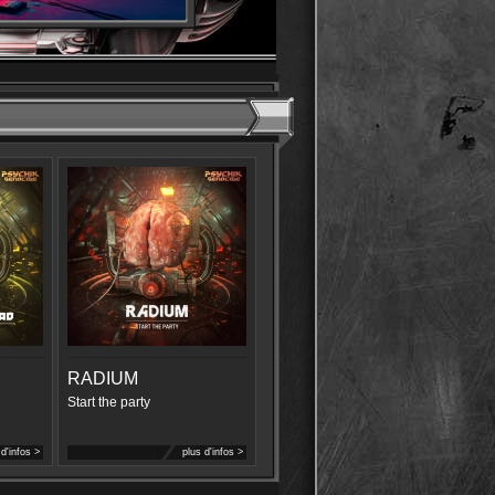
RADIUM
Start the party
 d'infos >
plus d'infos >