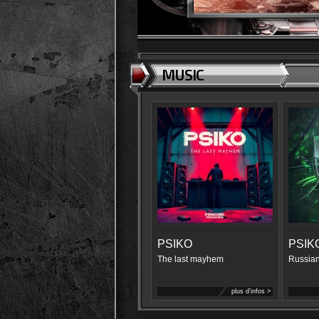
MUSIC
PSIKO
PSIK
The last mayhem
Russian
plus d'infos >