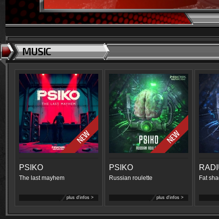
MUSIC
PSIKO
PSIKO
RAD
The last mayhem
Russian roulette
Fat sha
plus d'infos >
plus d'infos >