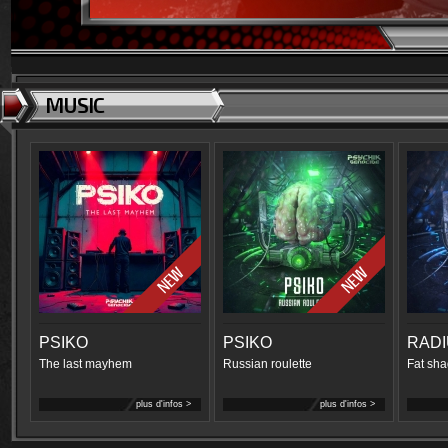
MUSIC
PSIKO
PSIKO
RAD
The last mayhem
Russian roulette
Fat sha
plus d'infos >
plus d'infos >