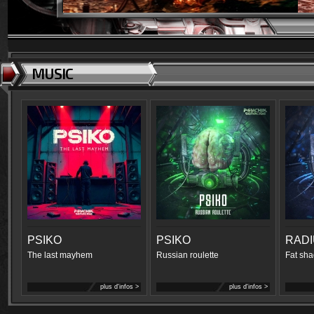
MUSIC
PSIKO
PSIKO
RAD
The last mayhem
Russian roulette
Fat sha
plus d'infos >
plus d'infos >