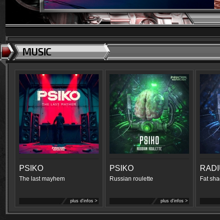
MUSIC
PSIKO
PSIKO
RAD
The last mayhem
Russian roulette
Fat sha
plus d'infos >
plus d'infos >