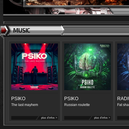
MUSIC
PSIKO
PSIKO
RAD
The last mayhem
Russian roulette
Fat sha
plus d'infos >
plus d'infos >