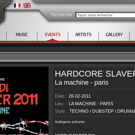
Recherche :
MUSIC
EVENTS
ARTISTS
GALLERY
HARDCORE SLAVER
La machine - paris
Date :
26-02-2011
Lieu :
LA MACHINE - PARIS
Style :
TECHNO / DUBSTEP / DRUM&
Audiogenic présente