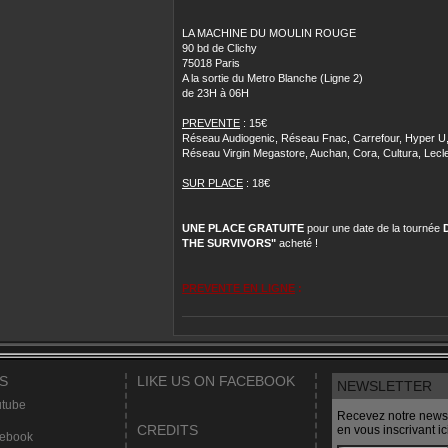
LA MACHINE DU MOULIN ROUGE
90 bd de Clichy
75018 Paris
A la sortie du Metro Blanche (Ligne 2)
de 23H à 06H
PREVENTE
: 15€
Réseau Audiogenic, Réseau Fnac, Carrefour, Hyper U
Réseau Virgin Megastore, Auchan, Cora, Cultura, Lecle
SUR PLACE
: 18€
UNE PLACE GRATUITE
pour une date de la tournée
THE SURVIVORS"
acheté !
PREVENTE EN LIGNE
:
S
LIKE US ON FACEBOOK
NEWSLETTER
tube
Recevez notre newsl
CREDITS
en vous inscrivant ici
ebook