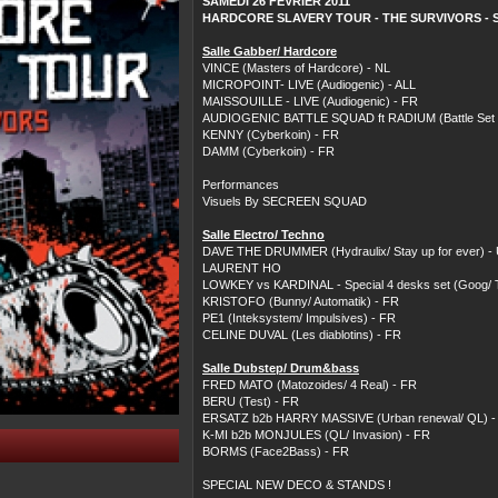
SAMEDI 26 FEVRIER 2011
HARDCORE SLAVERY TOUR - THE SURVIVORS - S
Salle Gabber/ Hardcore
VINCE (Masters of Hardcore) - NL
MICROPOINT- LIVE (Audiogenic) - ALL
MAISSOUILLE - LIVE (Audiogenic) - FR
AUDIOGENIC BATTLE SQUAD ft RADIUM (Battle Set S
KENNY (Cyberkoin) - FR
DAMM (Cyberkoin) - FR
Performances
Visuels By SECREEN SQUAD
Salle Electro/ Techno
DAVE THE DRUMMER (Hydraulix/ Stay up for ever) -
LAURENT HO
LOWKEY vs KARDINAL - Special 4 desks set (Goog/ T
KRISTOFO (Bunny/ Automatik) - FR
PE1 (Inteksystem/ Impulsives) - FR
CELINE DUVAL (Les diablotins) - FR
Salle Dubstep/ Drum&bass
FRED MATO (Matozoides/ 4 Real) - FR
BERU (Test) - FR
ERSATZ b2b HARRY MASSIVE (Urban renewal/ QL) -
K-MI b2b MONJULES (QL/ Invasion) - FR
BORMS (Face2Bass) - FR
SPECIAL NEW DECO & STANDS !