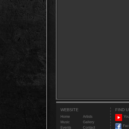
WEBSITE
FIND U
Home
Artists
You
Music
Gallery
Fac
Events
Contact