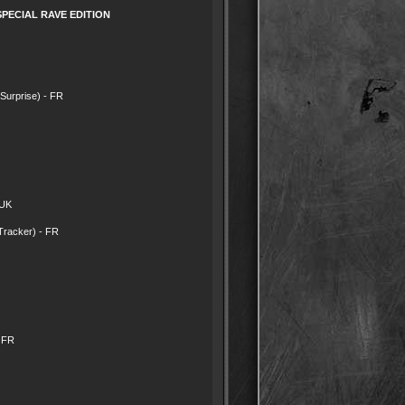
PECIAL RAVE EDITION
urprise) - FR
 UK
racker) - FR
 FR