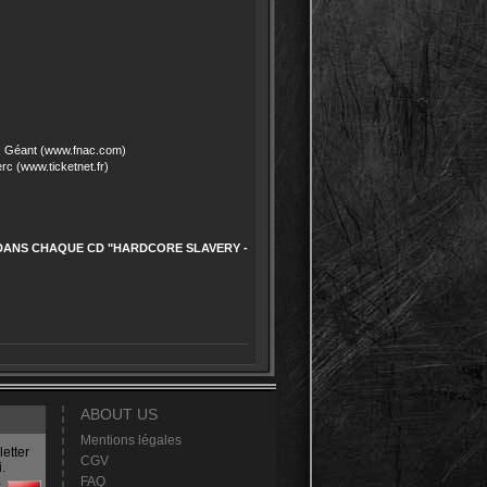
, Géant (www.fnac.com)
rc (www.ticketnet.fr)
DANS CHAQUE CD "HARDCORE SLAVERY -
ABOUT US
Mentions légales
etter
CGV
.
FAQ