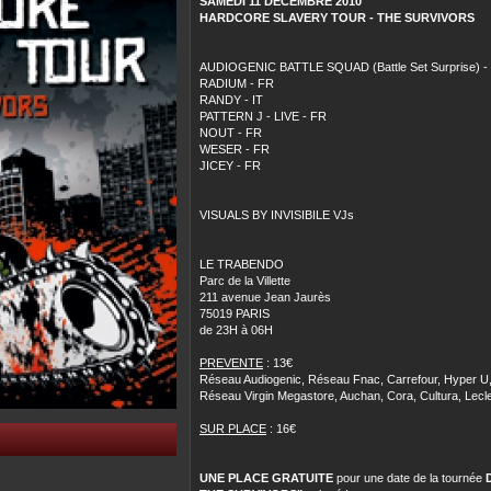
SAMEDI 11 DECEMBRE 2010
HARDCORE SLAVERY TOUR - THE SURVIVORS
AUDIOGENIC BATTLE SQUAD (Battle Set Surprise) -
RADIUM - FR
RANDY - IT
PATTERN J - LIVE - FR
NOUT - FR
WESER - FR
JICEY - FR
VISUALS BY INVISIBILE VJs
LE TRABENDO
Parc de la Villette
211 avenue Jean Jaurès
75019 PARIS
de 23H à 06H
PREVENTE
: 13€
Réseau Audiogenic, Réseau Fnac, Carrefour, Hyper U
Réseau Virgin Megastore, Auchan, Cora, Cultura, Lecle
SUR PLACE
: 16€
UNE PLACE GRATUITE
pour une date de la tournée