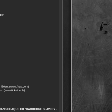
 FR
, Géant (www.fnac.com)
rc (www.ticketnet.fr)
DANS CHAQUE CD "HARDCORE SLAVERY -