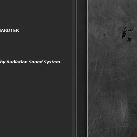
𝗔𝗥𝗗𝗧𝗘𝗞
 𝙍𝙖𝙙𝙞𝙖𝙩𝙞𝙤𝙣 𝙎𝙤𝙪𝙣𝙙 𝙎𝙮𝙨𝙩𝙚𝙢