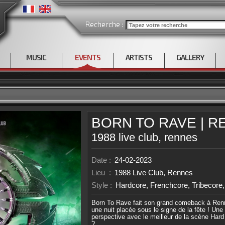
Recherche :
MUSIC
EVENTS
ARTISTS
GALLERY
BORN TO RAVE | R
1988 live club, rennes
Date :
24-02-2023
Lieu :
1988 Live Club, Rennes
Style :
Hardcore, Frenchcore, Tribecore
Born To Rave fait son grand comeback à Renne
une nuit placée sous le signe de la fête ! U
perspective avec le meilleur de la scène Hard
?