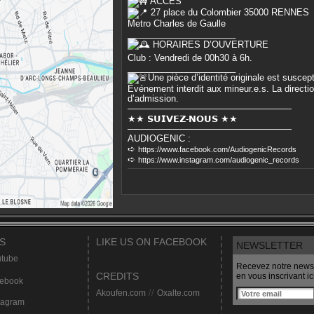
ACCÈS
27 place du Colombier 35000 RENNES
Metro Charles de Gaulle
______________________
HORAIRES D’OUVERTURE
Club : Vendredi de 00h30 à 6h.
______________________
Une pièce d’identité originale est suscep
Événement interdit aux mineur.e.s. La directio
d’admission.
——————————————————
★★ 𝗦𝗨𝗜𝗩𝗘𝗭-𝗡𝗢𝗨𝗦 ★★
——————————————————
AUDIOGENIC :
➪
https://www.facebook.com/AudiogenicRecords
➪
https://www.instagram.com/audiogenic_records
S
LIKE US ON FACEBOOK
NEWSLETTER
tube
Recevez notre newsl
CREDITS
en vous inscrivant ici
ebook
Akoufen.com
//
Oxalte.com
tagram