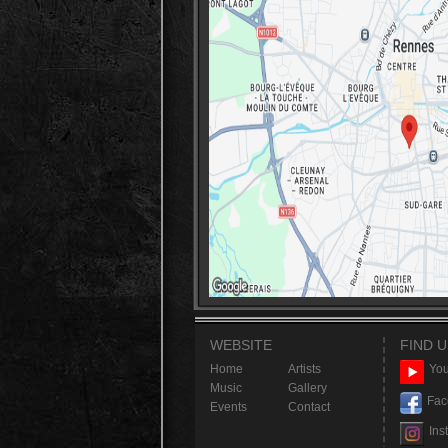
WEBSITE
FIND U
Home
Artists
You
Music
Gallery
Fac
Events
Contact
Ins