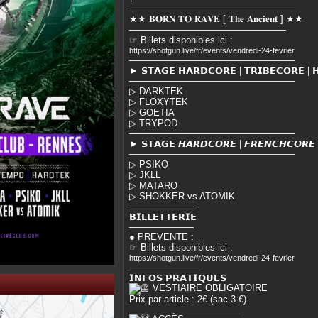
——————————————————
★★ 𝐁𝐎𝐑𝐍 𝐓𝐎 𝐑𝐀𝐕𝐄 [ 𝐓𝐡𝐞 𝐀𝐧𝐜𝐢𝐞𝐧𝐭 ] ★★
—————————————————
☞ Billets disponibles ici :
https://shotgun.live/fr/events/vendredi-24-fevrier
——————————————————
► 𝗦𝗧𝗔𝗚𝗘 𝗛𝗔𝗥𝗗𝗖𝗢𝗥𝗘 | 𝗧𝗥𝗜𝗕𝗘𝗖𝗢𝗥𝗘 | 
——————————————————
▷ DARKTEK
▷ FLOXYTEK
▷ GOETIA
▷ TRYPOD
——————————————————
► 𝗦𝗧𝗔𝗚𝗘 𝙃𝘼𝙍𝘿𝘾𝙊𝙍𝙀 | 𝙁𝙍𝙀𝙉𝘾𝙃𝘾𝙊𝙍𝙀 𝙗𝙮
——————————————————
▷ PSIKO
▷ JKLL
▷ MATARO
▷ SHOKKER vs ATOMIK
———————
𝗕𝗜𝗟𝗟𝗘𝗧𝗧𝗘𝗥𝗜𝗘
———————
● PREVENTE :
☞ Billets disponibles ici :
https://shotgun.live/fr/events/vendredi-24-fevrier
————————
𝗜𝗡𝗙𝗢𝗦 𝗣𝗥𝗔𝗧𝗜𝗤𝗨𝗘𝗦
VESTIAIRE OBLIGATOIRE
Prix par article : 2€ (sac 3 €)
______________________