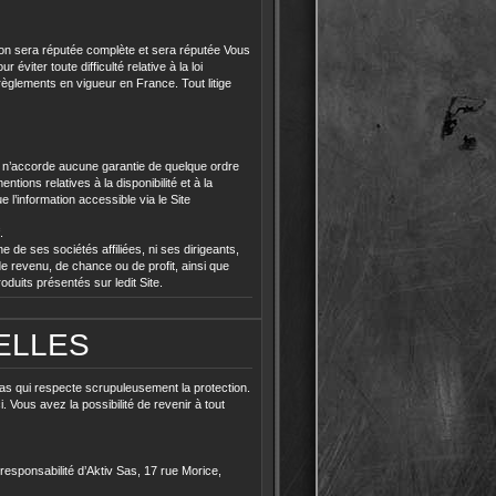
tion sera réputée complète et sera réputée Vous
iter toute difficulté relative à la loi
règlements en vigueur en France. Tout litige
n ou n’accorde aucune garantie de quelque ordre
tions relatives à la disponibilité et à la
 l’information accessible via le Site
.
 de ses sociétés affiliées, ni ses dirigeants,
 revenu, de chance ou de profit, ainsi que
oduits présentés sur ledit Site.
ELLES
Sas qui respecte scrupuleusement la protection.
. Vous avez la possibilité de revenir à tout
responsabilité d’Aktiv Sas, 17 rue Morice,