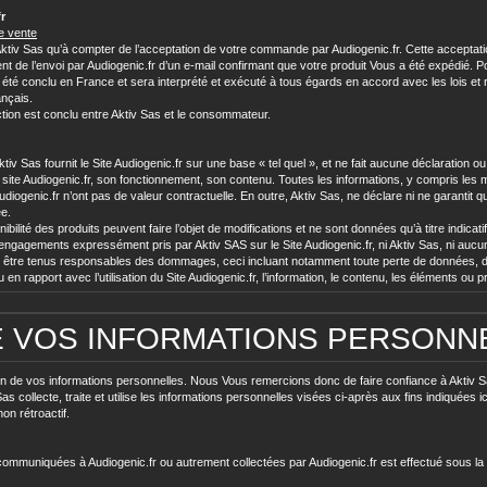
r
de vente
t Aktiv Sas qu’à compter de l’acceptation de votre commande par Audiogenic.fr. Cette accepta
 l’envoi par Audiogenic.fr d’un e-mail confirmant que votre produit Vous a été expédié. Pour év
ir été conclu en France et sera interprété et exécuté à tous égards en accord avec les lois et 
nçais.
action est conclu entre Aktiv Sas et le consommateur.
, Aktiv Sas fournit le Site Audiogenic.fr sur une base « tel quel », et ne fait aucune déclaratio
e site Audiogenic.fr, son fonctionnement, son contenu. Toutes les informations, y compris les men
diogenic.fr n’ont pas de valeur contractuelle. En outre, Aktiv Sas, ne déclare ni ne garantit que
ée.
ibilité des produits peuvent faire l’objet de modifications et ne sont données qu’à titre indicatif
ngagements expressément pris par Aktiv SAS sur le Site Audiogenic.fr, ni Aktiv Sas, ni aucune
être tenus responsables des dommages, ceci incluant notamment toute perte de données, de
n rapport avec l’utilisation du Site Audiogenic.fr, l’information, le contenu, les éléments ou pr
E VOS INFORMATIONS PERSONN
tion de vos informations personnelles. Nous Vous remercions donc de faire confiance à Aktiv 
 collecte, traite et utilise les informations personnelles visées ci-après aux fins indiquées ici
on rétroactif.
communiquées à Audiogenic.fr ou autrement collectées par Audiogenic.fr est effectué sous la 