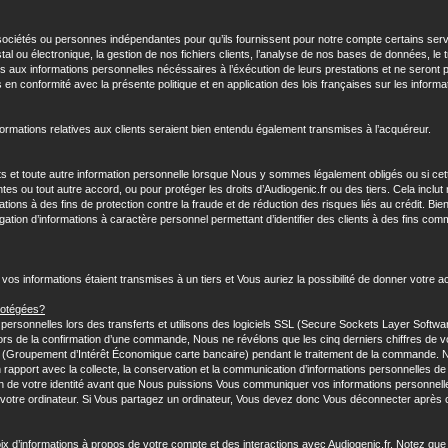
sociétés ou personnes indépendantes pour qu’ils fournissent pour notre compte certains se
ostal ou électronique, la gestion de nos fichiers clients, l’analyse de nos bases de données, l
s aux informations personnelles nécéssaires à l’éxécution de leurs prestations et ne seront pas
ns en conformité avec la présente politique et en application des lois françaises sur les inform
formations relatives aux clients seraient bien entendu également transmises à l’acquéreur.
 et toute autre information personnelle lorsque Nous y sommes légalement obligés ou si cett
tes ou tout autre accord, ou pour protéger les droits d’Audiogenic.fr ou des tiers. Cela inclu
ions à des fins de protection contre la fraude et de réduction des risques liés au crédit. Bie
ivulgation d’informations à caractère personnel permettant d’identifier des clients à des fins 
 vos informations étaient transmises à un tiers et Vous auriez la possibilité de donner votre a
rotégées?
rsonnelles lors des transferts et utilisons des logiciels SSL (Secure Sockets Layer Softwar
ors de la confirmation d’une commande, Nous ne révélons que les cinq derniers chiffres de v
ire (Groupement d’Intérêt Économique carte bancaire) pendant le traitement de la commande
rapport avec la collecte, la conservation et la communication d’informations personnelles de
 de votre identité avant que Nous puissions Vous communiquer vos informations personnelles
 votre ordinateur. Si Vous partagez un ordinateur, Vous devez donc Vous déconnecter après ch
x d’informations à propos de votre compte et des interactions avec Audiogenic.fr. Notez que c