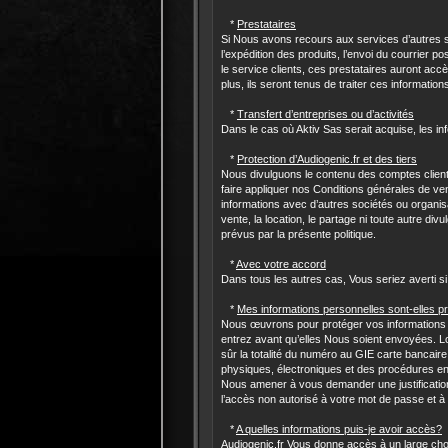
*
Prestataires
Si Nous avons recours aux services d’autres 
l’expédition des produits, l’envoi du courrier p
le service clients, ces prestataires auront accè
plus, ils seront tenus de traiter ces informatio
*
Transfert d’entreprises ou d’activités
Dans le cas où Aktiv Sas serait acquise, les in
*
Protection d’Audiogenic.fr et des tiers
Nous divulguons le contenu des comptes clients
faire appliquer nos Conditions générales de ven
informations avec d’autres sociétés ou organisat
vente, la location, le partage ni toute autre d
prévus par la présente politique.
*
Avec votre accord
Dans tous les autres cas, Vous seriez averti si
*
Mes informations personnelles sont-elles p
Nous œuvrons pour protéger vos informations pe
entrez avant qu’elles Nous soient envoyées. L
sûr la totalité du numéro au GIE carte banca
physiques, électroniques et des procédures en 
Nous amener à vous demander une justification
l’accès non autorisé à votre mot de passe et à
*
A quelles informations puis-je avoir accès?
Audiogenic.fr Vous donne accès à un large choi