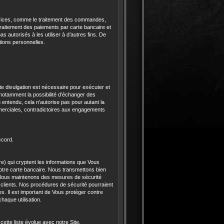
rvices, comme le traitement des commandes,
e traitement des paiements par carte bancaire et
 autorisés à les utiliser à d’autres fins. De
ations personnelles.
e divulgation est nécessaire pour exécuter et
t notamment la possibilité d’échanger des
n entendu, cela n’autorise pas pour autant la
commerciales, contradictoires aux engagements
ccord.
e) qui cryptent les informations que Vous
otre carte bancaire. Nous transmettons bien
. Nous maintenons des mesures de sécurité
 clients. Nos procédures de sécurité pourraient
. Il est important de Vous protéger contre
aque utilisation.
ette liste évolue avec notre Site.