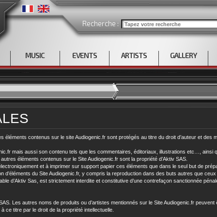
Recherche :
MUSIC
EVENTS
ARTISTS
GALLERY
ALES
des éléments contenus sur le site Audiogenic.fr sont protégés au titre du droit d’auteur et des
enic.fr mais aussi son contenu tels que les commentaires, éditoriaux, illustrations etc…, ainsi 
t autres éléments contenus sur le Site Audiogenic.fr sont la propriété d’Aktiv SAS.
r électroniquement et à imprimer sur support papier ces éléments que dans le seul but de pré
on d’éléments du Site Audiogenic.fr, y compris la reproduction dans des buts autres que ceux 
éalable d’Aktiv Sas, est strictement interdite et constitutive d’une contrefaçon sanctionnée péna
SAS. Les autres noms de produits ou d’artistes mentionnés sur le Site Audiogenic.fr peuve
e titre par le droit de la propriété intellectuelle.