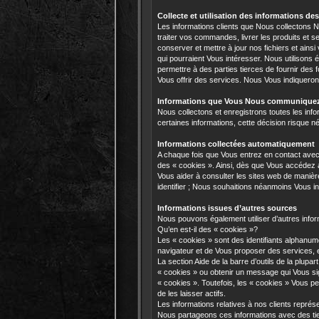
Collecte et utilisation des informations des
Les informations clients que Nous collectons No
traiter vos commandes, livrer les produits et 
conserver et mettre à jour nos fichiers et ain
qui pourraient Vous intéresser. Nous utilisons 
permettre à des parties tierces de fournir des
Vous offrir des services. Nous Vous indiqueron
Informations que Vous Nous communique
Nous collectons et enregistrons toutes les in
certaines informations, cette décision risque
Informations collectées automatiquement
A chaque fois que Vous entrez en contact ave
des « cookies ». Ainsi, dès que Vous accédez a
Vous aider à consulter les sites web de mani
identifier ; Nous souhaitions néanmoins Vous in
Informations issues d’autres sources
Nous pouvons également utiliser d’autres info
Qu’en est-il des « cookies »?
Les « cookies » sont des identifiants alphanum
navigateur et de Vous proposer des services, e
La section Aide de la barre d’outils de la plu
« cookies » ou obtenir un message qui Vous si
« cookies ». Toutefois, les « cookies » Vous pe
de les laisser actifs.
Les informations relatives à nos clients représe
Nous partageons ces informations avec des tie