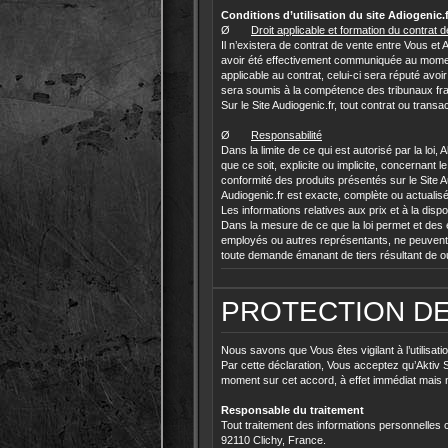
Conditions d’utilisation du site Adiogenic.f
Ø
Droit applicable et formation du contrat 
Il n’existera de contrat de vente entre Vous e
avoir été effectivement communiquée au moment de
applicable au contrat, celui-ci sera réputé avo
sera soumis à la compétence des tribunaux fra
Sur le Site Audiogenic.fr, tout contrat ou trans
Ø
Responsabilité
Dans la limite de ce qui est autorisé par la loi
que ce soit, explicite ou implicite, concernant l
conformité des produits présentés sur le Site Au
Audiogenic.fr est exacte, complète ou actualis
Les informations relatives aux prix et à la dispon
Dans la mesure de ce que la loi permet et des e
employés ou autres représentants, ne peuvent 
toute demande émanant de tiers résultant de ou e
PROTECTION D
Nous savons que Vous êtes vigilant à l’utilisa
Par cette déclaration, Vous acceptez qu’Aktiv Sas
moment sur cet accord, à effet immédiat mais n
Responsable du traitement
Tout traitement des informations personnelles 
92110 Clichy, France.