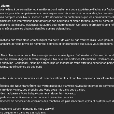
 clients
us aident à personnaliser et à améliorer continuellement votre expérience d’achat sur Audioge
services, procéder au paiement et communiquer avec Vous sur vos commandes, les produits, le
si vos comptes chez Nous ; mettre à votre disposition du contenu tels que les commentaires c
également ces informations pour améliorer nos boutiques et plates-formes, éviter ou détecter
 fonctions techniques, logistiques ou autres pour notre compte. Certaines informations sont n
s si nécessaire les champs identifiés comme obligatoires.
z
formations que Vous Nous communiquez via notre Site web ou par d’autres biais. Vous pouv
 néanmoins de Vous priver de nombreux services et fonctionnalités que Nous Vous proposons.
c Nous, Nous recevons et Nous enregistrons certains types d’informations. Comme de nomb
u Site www.audiogenic.fr, votre navigateur Nous fournit certaines informations. Certaines so
ère anonyme. Cependant, Nous ne serons plus en mesure de Vous offrir une expérience per
formez de l’éxistence de ces outils.
rmations Vous concernant issues de sources différentes et que Nous ajoutons aux informatio
ériques que Nous transférons sur votre disque dur via votre navigateur Internet. Ils permett
ntre deux visites, des produits que Vous avez mis dans votre panier.
part des navigateurs Vous indique comment refuser les nouveaux
gnale leur réception ou encore comment désactiver tous les
rmettent de bénéficier de certaines des fonctions les plus innovantes et les plus attractives
ntent une partie importante de notre activité.
rs uniquement dans les cas suivants :