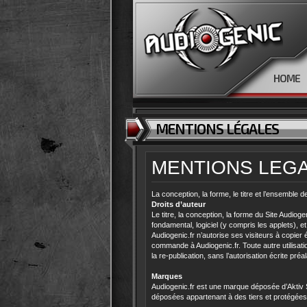
HOME
MENTIONS LÉGALES
MENTIONS LEG
La conception, la forme, le titre et l’ensemble 
Droits d’auteur
Le titre, la conception, la forme du Site Audiog
fondamental, logiciel (y compris les applets), e
Audiogenic.fr n’autorise ses visiteurs à copie
commande à Audiogenic.fr. Toute autre utilisati
la re-publication, sans l’autorisation écrite pr
Marques
Audiogenic.fr est une marque déposée d’Aktiv 
déposées appartenant à des tiers et protégées à c