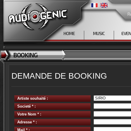
R
HOME
MUSIC
EVE
BOOKING
DEMANDE DE BOOKING
Artiste souhaité :
Societé * :
Votre Nom * :
Adresse * :
Mail * :