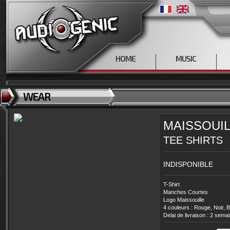
HOME
MUSIC
WEAR
MAISSOUIL
TEE SHIRTS
INDISPONIBLE
T-Shirt
Manches Courtes
Logo Maissouille
4 couleurs : Rouge, Noir, B
Delai de livraison : 2 sema