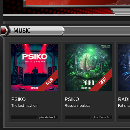
MUSIC
PSIKO
PSIKO
RAD
The last mayhem
Russian roulette
Fat sha
plus d'infos >
plus d'infos >