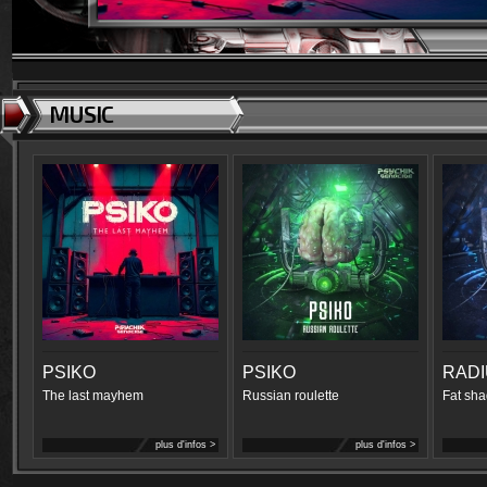
MUSIC
PSIKO
PSIKO
RAD
The last mayhem
Russian roulette
Fat sha
plus d'infos >
plus d'infos >