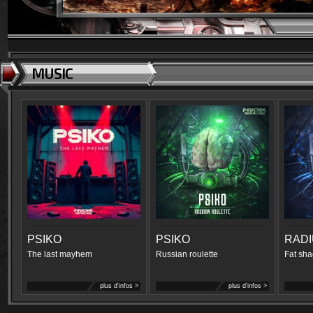
MUSIC
PSIKO
PSIKO
RAD
The last mayhem
Russian roulette
Fat sha
plus d'infos >
plus d'infos >