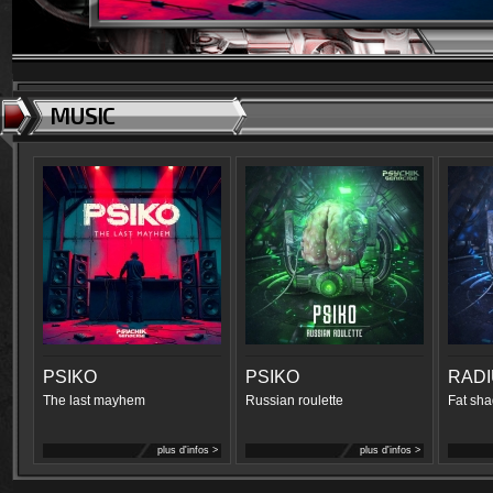
MUSIC
PSIKO
PSIKO
RAD
The last mayhem
Russian roulette
Fat sha
plus d'infos >
plus d'infos >