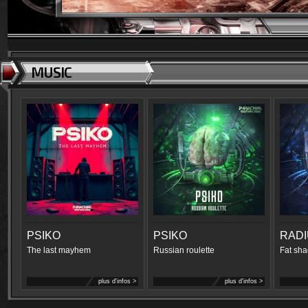
MUSIC
PSIKO
PSIKO
RAD
The last mayhem
Russian roulette
Fat sha
plus d'infos >
plus d'infos >