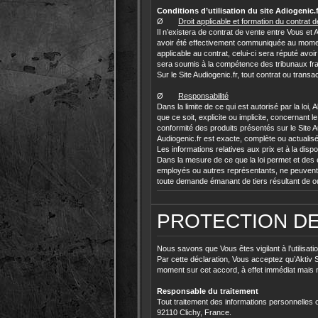
Conditions d’utilisation du site Adiogenic.f
Ø
Droit applicable et formation du contrat 
Il n’existera de contrat de vente entre Vous e
avoir été effectivement communiquée au moment de
applicable au contrat, celui-ci sera réputé avo
sera soumis à la compétence des tribunaux fra
Sur le Site Audiogenic.fr, tout contrat ou trans
Ø
Responsabilité
Dans la limite de ce qui est autorisé par la loi
que ce soit, explicite ou implicite, concernant l
conformité des produits présentés sur le Site Au
Audiogenic.fr est exacte, complète ou actualis
Les informations relatives aux prix et à la dispon
Dans la mesure de ce que la loi permet et des e
employés ou autres représentants, ne peuvent 
toute demande émanant de tiers résultant de ou e
PROTECTION D
Nous savons que Vous êtes vigilant à l’utilisa
Par cette déclaration, Vous acceptez qu’Aktiv Sas
moment sur cet accord, à effet immédiat mais n
Responsable du traitement
Tout traitement des informations personnelles 
92110 Clichy, France.