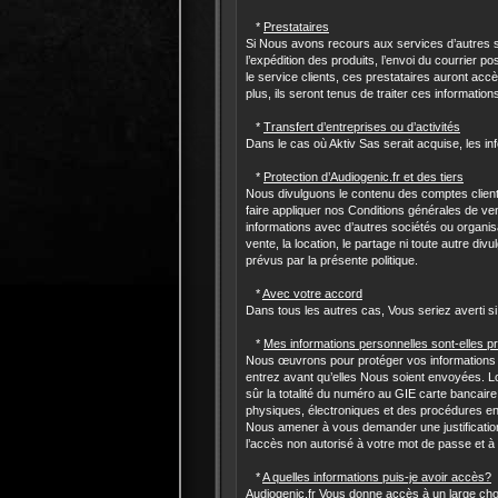
*
Prestataires
Si Nous avons recours aux services d’autres 
l’expédition des produits, l’envoi du courrier p
le service clients, ces prestataires auront accè
plus, ils seront tenus de traiter ces informatio
*
Transfert d’entreprises ou d’activités
Dans le cas où Aktiv Sas serait acquise, les in
*
Protection d’Audiogenic.fr et des tiers
Nous divulguons le contenu des comptes clients
faire appliquer nos Conditions générales de ven
informations avec d’autres sociétés ou organisat
vente, la location, le partage ni toute autre d
prévus par la présente politique.
*
Avec votre accord
Dans tous les autres cas, Vous seriez averti si
*
Mes informations personnelles sont-elles p
Nous œuvrons pour protéger vos informations pe
entrez avant qu’elles Nous soient envoyées. L
sûr la totalité du numéro au GIE carte banca
physiques, électroniques et des procédures en 
Nous amener à vous demander une justification
l’accès non autorisé à votre mot de passe et à
*
A quelles informations puis-je avoir accès?
Audiogenic.fr Vous donne accès à un large choi