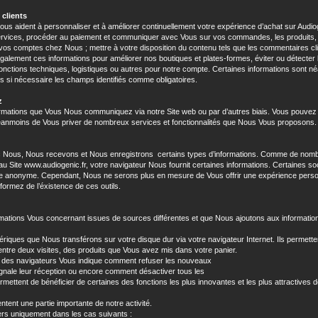
 clients
us aident à personnaliser et à améliorer continuellement votre expérience d’achat sur Audioge
services, procéder au paiement et communiquer avec Vous sur vos commandes, les produits, le
si vos comptes chez Nous ; mettre à votre disposition du contenu tels que les commentaires c
également ces informations pour améliorer nos boutiques et plates-formes, éviter ou détecter
 fonctions techniques, logistiques ou autres pour notre compte. Certaines informations sont n
s si nécessaire les champs identifiés comme obligatoires.
z
formations que Vous Nous communiquez via notre Site web ou par d’autres biais. Vous pouv
 néanmoins de Vous priver de nombreux services et fonctionnalités que Nous Vous proposons.
c Nous, Nous recevons et Nous enregistrons certains types d’informations. Comme de nomb
u Site www.audiogenic.fr, votre navigateur Nous fournit certaines informations. Certaines so
ère anonyme. Cependant, Nous ne serons plus en mesure de Vous offrir une expérience per
formez de l’éxistence de ces outils.
rmations Vous concernant issues de sources différentes et que Nous ajoutons aux informatio
ériques que Nous transférons sur votre disque dur via votre navigateur Internet. Ils permett
ntre deux visites, des produits que Vous avez mis dans votre panier.
part des navigateurs Vous indique comment refuser les nouveaux
gnale leur réception ou encore comment désactiver tous les
rmettent de bénéficier de certaines des fonctions les plus innovantes et les plus attractives
ntent une partie importante de notre activité.
rs uniquement dans les cas suivants :