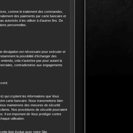
rvices, comme le traitement des commandes,
e traitement des paiements par carte bancaire et
 autorisés à les utiliser à d’autres fins. De
ations personnelles.
e divulgation est nécessaire pour exécuter et
t notamment la possibilité d’échanger des
n entendu, cela n’autorise pas pour autant la
commerciales, contradictoires aux engagements
ccord.
e) qui cryptent les informations que Vous
otre carte bancaire. Nous transmettons bien
. Nous maintenons des mesures de sécurité
 clients. Nos procédures de sécurité pourraient
. Il est important de Vous protéger contre
aque utilisation.
ette liste évolue avec notre Site.