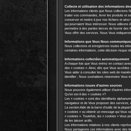
Collecte et utilisation des informations des
Les informations clients que Nous collectons No
traiter vos commandes, livrer les produits et 
conserver et mettre à jour nos fichiers et ain
qui pourraient Vous intéresser. Nous utilisons 
permettre à des parties tierces de fournir des
Vous offrir des services. Nous Vous indiqueron
Informations que Vous Nous communique
Nous collectons et enregistrons toutes les in
certaines informations, cette décision risque
Informations collectées automatiquement
A chaque fois que Vous entrez en contact ave
des « cookies ». Ainsi, dès que Vous accédez a
Vous aider à consulter les sites web de mani
identifier ; Nous souhaitions néanmoins Vous in
Informations issues d’autres sources
Nous pouvons également utiliser d’autres info
Qu’en est-il des « cookies »?
Les « cookies » sont des identifiants alphanum
navigateur et de Vous proposer des services, e
La section Aide de la barre d’outils de la plu
« cookies » ou obtenir un message qui Vous si
« cookies ». Toutefois, les « cookies » Vous pe
de les laisser actifs.
Les informations relatives à nos clients représe
Nous partageons ces informations avec des tie