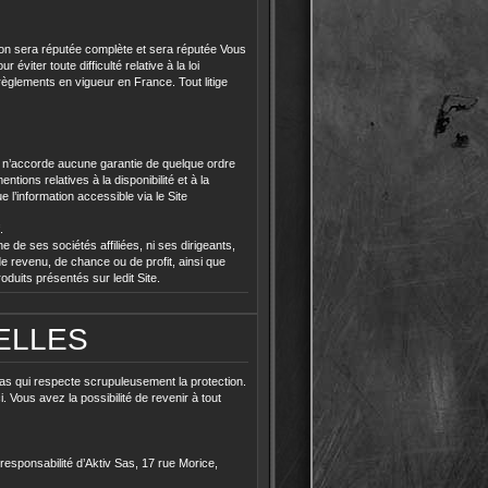
tion sera réputée complète et sera réputée Vous
iter toute difficulté relative à la loi
règlements en vigueur en France. Tout litige
n ou n’accorde aucune garantie de quelque ordre
tions relatives à la disponibilité et à la
 l’information accessible via le Site
.
 de ses sociétés affiliées, ni ses dirigeants,
 revenu, de chance ou de profit, ainsi que
oduits présentés sur ledit Site.
ELLES
Sas qui respecte scrupuleusement la protection.
. Vous avez la possibilité de revenir à tout
responsabilité d’Aktiv Sas, 17 rue Morice,