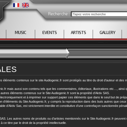
Recherche :
MUSIC
EVENTS
ARTISTS
GALLERY
ALES
des éléments contenus sur le site Audiogenic.fr sont protégés au titre du droit d’auteur et des
enic.fr mais aussi son contenu tels que les commentaires, éditoriaux, illustrations etc…, ainsi 
t autres éléments contenus sur le Site Audiogenic.fr sont la propriété d’Aktiv SAS.
r électroniquement et à imprimer sur support papier ces éléments que dans le seul but de pré
on d’éléments du Site Audiogenic.fr, y compris la reproduction dans des buts autres que ceux 
éalable d’Aktiv Sas, est strictement interdite et constitutive d’une contrefaçon sanctionnée péna
SAS. Les autres noms de produits ou d’artistes mentionnés sur le Site Audiogenic.fr peuve
e titre par le droit de la propriété intellectuelle.