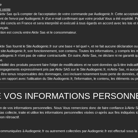
r
de vente
t Aktiv Sas qu’à compter de l’acceptation de votre commande par Audiogenic.fr. Cette accepta
 l’envoi par Audiogenic.fr d’un e-mail confirmant que votre produit Vous a été expédié. Pour év
ir été conclu en France et sera interprété et exécuté à tous égards en accord avec les lois et 
nçais.
action est conclu entre Aktiv Sas et le consommateur.
, Aktiv Sas fournit le Site Audiogenic.fr sur une base « tel quel », et ne fait aucune déclaratio
e site Audiogenic.fr, son fonctionnement, son contenu. Toutes les informations, y compris les men
diogenic.fr n’ont pas de valeur contractuelle. En outre, Aktiv Sas, ne déclare ni ne garantit que
ée.
ibilité des produits peuvent faire l’objet de modifications et ne sont données qu’à titre indicatif
ngagements expressément pris par Aktiv SAS sur le Site Audiogenic.fr, ni Aktiv Sas, ni aucune
être tenus responsables des dommages, ceci incluant notamment toute perte de données, de
n rapport avec l’utilisation du Site Audiogenic.fr, l’information, le contenu, les éléments ou pr
E VOS INFORMATIONS PERSONN
tion de vos informations personnelles. Nous Vous remercions donc de faire confiance à Aktiv 
 collecte, traite et utilise les informations personnelles visées ci-après aux fins indiquées ici
on rétroactif.
communiquées à Audiogenic.fr ou autrement collectées par Audiogenic.fr est effectué sous la 