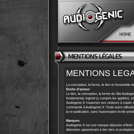
HOME
MENTIONS LÉGALES
MENTIONS LEG
La conception, la forme, le titre et l’ensemble 
Droits d’auteur
Le titre, la conception, la forme du Site Audiog
fondamental, logiciel (y compris les applets), e
Audiogenic.fr n’autorise ses visiteurs à copie
commande à Audiogenic.fr. Toute autre utilisati
la re-publication, sans l’autorisation écrite pr
Marques
Audiogenic.fr est une marque déposée d’Aktiv 
déposées appartenant à des tiers et protégées à c