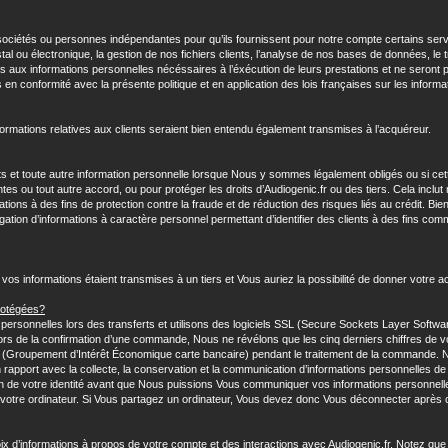
sociétés ou personnes indépendantes pour qu’ils fournissent pour notre compte certains se
ostal ou électronique, la gestion de nos fichiers clients, l’analyse de nos bases de données, l
s aux informations personnelles nécéssaires à l’éxécution de leurs prestations et ne seront pas
ns en conformité avec la présente politique et en application des lois françaises sur les inform
formations relatives aux clients seraient bien entendu également transmises à l’acquéreur.
 et toute autre information personnelle lorsque Nous y sommes légalement obligés ou si cett
tes ou tout autre accord, ou pour protéger les droits d’Audiogenic.fr ou des tiers. Cela inclu
ions à des fins de protection contre la fraude et de réduction des risques liés au crédit. Bie
ivulgation d’informations à caractère personnel permettant d’identifier des clients à des fins 
 vos informations étaient transmises à un tiers et Vous auriez la possibilité de donner votre a
rotégées?
rsonnelles lors des transferts et utilisons des logiciels SSL (Secure Sockets Layer Softwar
ors de la confirmation d’une commande, Nous ne révélons que les cinq derniers chiffres de v
ire (Groupement d’Intérêt Économique carte bancaire) pendant le traitement de la commande
rapport avec la collecte, la conservation et la communication d’informations personnelles de
 de votre identité avant que Nous puissions Vous communiquer vos informations personnelles
 votre ordinateur. Si Vous partagez un ordinateur, Vous devez donc Vous déconnecter après ch
x d’informations à propos de votre compte et des interactions avec Audiogenic.fr. Notez que c