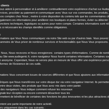
 clients
us aident à personnaliser et à améliorer continuellement votre expérience d’achat sur Audioge
services, procéder au paiement et communiquer avec Vous sur vos commandes, les produits, le
si vos comptes chez Nous ; mettre à votre disposition du contenu tels que les commentaires c
également ces informations pour améliorer nos boutiques et plates-formes, éviter ou détecter
 fonctions techniques, logistiques ou autres pour notre compte. Certaines informations sont n
s si nécessaire les champs identifiés comme obligatoires.
z
formations que Vous Nous communiquez via notre Site web ou par d’autres biais. Vous pouv
 néanmoins de Vous priver de nombreux services et fonctionnalités que Nous Vous proposons.
c Nous, Nous recevons et Nous enregistrons certains types d’informations. Comme de nomb
u Site www.audiogenic.fr, votre navigateur Nous fournit certaines informations. Certaines so
ère anonyme. Cependant, Nous ne serons plus en mesure de Vous offrir une expérience per
formez de l’éxistence de ces outils.
rmations Vous concernant issues de sources différentes et que Nous ajoutons aux informatio
ériques que Nous transférons sur votre disque dur via votre navigateur Internet. Ils permett
ntre deux visites, des produits que Vous avez mis dans votre panier.
part des navigateurs Vous indique comment refuser les nouveaux
gnale leur réception ou encore comment désactiver tous les
rmettent de bénéficier de certaines des fonctions les plus innovantes et les plus attractives
ntent une partie importante de notre activité.
rs uniquement dans les cas suivants :