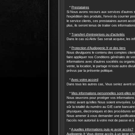
*
Prestataires
Si Nous avons recours aux services d’autres 
l’expédition des produits, l’envoi du courrier p
le service clients, ces prestataires auront accè
plus, ils seront tenus de traiter ces informatio
*
Transfert d’entreprises ou d’activités
Dans le cas où Aktiv Sas serait acquise, les in
*
Protection d’Audiogenic.fr et des tiers
Nous divulguons le contenu des comptes clients
faire appliquer nos Conditions générales de ven
informations avec d’autres sociétés ou organisat
vente, la location, le partage ni toute autre d
prévus par la présente politique.
*
Avec votre accord
Dans tous les autres cas, Vous seriez averti si
*
Mes informations personnelles sont-elles p
Nous œuvrons pour protéger vos informations pe
entrez avant qu’elles Nous soient envoyées. L
sûr la totalité du numéro au GIE carte banca
physiques, électroniques et des procédures en 
Nous amener à vous demander une justification
l’accès non autorisé à votre mot de passe et à
*
A quelles informations puis-je avoir accès?
Audiogenic.fr Vous donne accès à un large choi