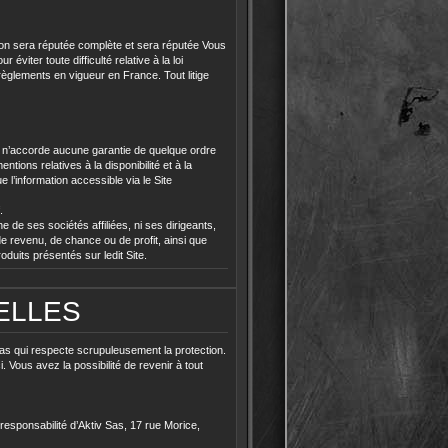
tion sera réputée complète et sera réputée Vous
iter toute difficulté relative à la loi
règlements en vigueur en France. Tout litige
n ou n’accorde aucune garantie de quelque ordre
tions relatives à la disponibilité et à la
 l’information accessible via le Site
.
 de ses sociétés affiliées, ni ses dirigeants,
 revenu, de chance ou de profit, ainsi que
oduits présentés sur ledit Site.
ELLES
Sas qui respecte scrupuleusement la protection.
. Vous avez la possibilité de revenir à tout
responsabilité d’Aktiv Sas, 17 rue Morice,