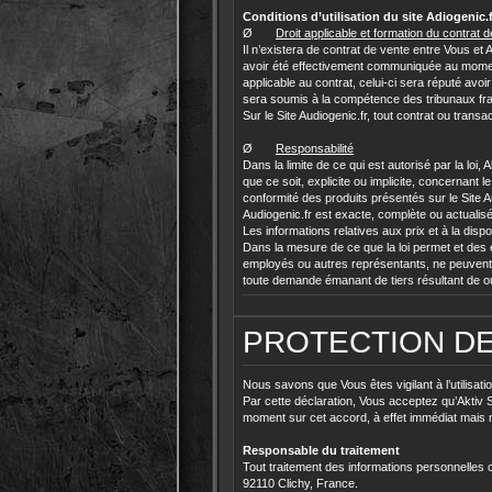
Conditions d’utilisation du site Adiogenic.f
Ø
Droit applicable et formation du contrat 
Il n’existera de contrat de vente entre Vous e
avoir été effectivement communiquée au moment de
applicable au contrat, celui-ci sera réputé avo
sera soumis à la compétence des tribunaux fra
Sur le Site Audiogenic.fr, tout contrat ou trans
Ø
Responsabilité
Dans la limite de ce qui est autorisé par la loi
que ce soit, explicite ou implicite, concernant l
conformité des produits présentés sur le Site Au
Audiogenic.fr est exacte, complète ou actualis
Les informations relatives aux prix et à la dispon
Dans la mesure de ce que la loi permet et des e
employés ou autres représentants, ne peuvent 
toute demande émanant de tiers résultant de ou e
PROTECTION D
Nous savons que Vous êtes vigilant à l’utilisa
Par cette déclaration, Vous acceptez qu’Aktiv Sas
moment sur cet accord, à effet immédiat mais n
Responsable du traitement
Tout traitement des informations personnelles 
92110 Clichy, France.