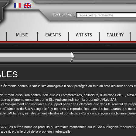
Recherche :
MUSIC
EVENTS
ARTISTS
GALLERY
ALES
des éléments contenus sur le site Audiogenic.fr sont protégés au titre du droit d’auteur et des
enic.fr mais aussi son contenu tels que les commentaires, éditoriaux, illustrations etc…, ainsi 
t autres éléments contenus sur le Site Audiogenic.fr sont la propriété d’Aktiv SAS.
r électroniquement et à imprimer sur support papier ces éléments que dans le seul but de pré
on d’éléments du Site Audiogenic.fr, y compris la reproduction dans des buts autres que ceux 
éalable d’Aktiv Sas, est strictement interdite et constitutive d’une contrefaçon sanctionnée péna
SAS. Les autres noms de produits ou d’artistes mentionnés sur le Site Audiogenic.fr peuve
e titre par le droit de la propriété intellectuelle.