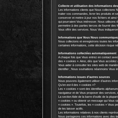
Collecte et utilisation des informations des
Les informations clients que Nous collectons No
traiter vos commandes, livrer les produits et 
conserver et mettre à jour nos fichiers et ain
qui pourraient Vous intéresser. Nous utilisons 
permettre à des parties tierces de fournir des
Vous offrir des services. Nous Vous indiqueron
Informations que Vous Nous communique
Nous collectons et enregistrons toutes les in
certaines informations, cette décision risque
Informations collectées automatiquement
A chaque fois que Vous entrez en contact ave
des « cookies ». Ainsi, dès que Vous accédez a
Vous aider à consulter les sites web de mani
identifier ; Nous souhaitions néanmoins Vous in
Informations issues d’autres sources
Nous pouvons également utiliser d’autres info
Qu’en est-il des « cookies »?
Les « cookies » sont des identifiants alphanum
navigateur et de Vous proposer des services, e
La section Aide de la barre d’outils de la plu
« cookies » ou obtenir un message qui Vous si
« cookies ». Toutefois, les « cookies » Vous pe
de les laisser actifs.
Les informations relatives à nos clients représe
Nous partageons ces informations avec des tie