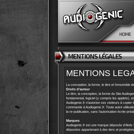
HOME
MENTIONS LÉGALES
MENTIONS LEG
La conception, la forme, le titre et l’ensemble 
Droits d’auteur
Le titre, la conception, la forme du Site Audiog
fondamental, logiciel (y compris les applets), e
Audiogenic.fr n’autorise ses visiteurs à copie
commande à Audiogenic.fr. Toute autre utilisati
la re-publication, sans l’autorisation écrite pr
Marques
Audiogenic.fr est une marque déposée d’Aktiv 
déposées appartenant à des tiers et protégées à c