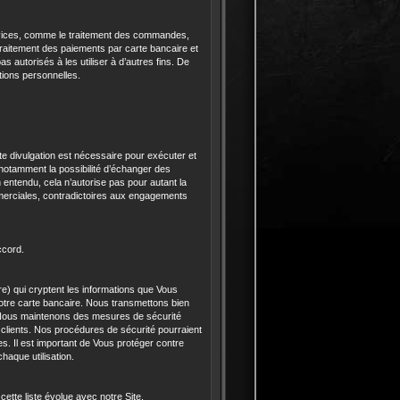
rvices, comme le traitement des commandes,
e traitement des paiements par carte bancaire et
 autorisés à les utiliser à d’autres fins. De
ations personnelles.
e divulgation est nécessaire pour exécuter et
t notamment la possibilité d’échanger des
n entendu, cela n’autorise pas pour autant la
commerciales, contradictoires aux engagements
ccord.
e) qui cryptent les informations que Vous
otre carte bancaire. Nous transmettons bien
. Nous maintenons des mesures de sécurité
 clients. Nos procédures de sécurité pourraient
. Il est important de Vous protéger contre
aque utilisation.
ette liste évolue avec notre Site.