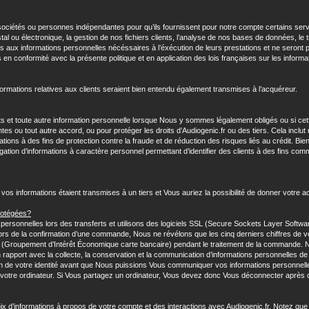
sociétés ou personnes indépendantes pour qu’ils fournissent pour notre compte certains se
ostal ou électronique, la gestion de nos fichiers clients, l’analyse de nos bases de données, l
s aux informations personnelles nécéssaires à l’éxécution de leurs prestations et ne seront pas
ns en conformité avec la présente politique et en application des lois françaises sur les inform
formations relatives aux clients seraient bien entendu également transmises à l’acquéreur.
 et toute autre information personnelle lorsque Nous y sommes légalement obligés ou si cett
tes ou tout autre accord, ou pour protéger les droits d’Audiogenic.fr ou des tiers. Cela inclu
ions à des fins de protection contre la fraude et de réduction des risques liés au crédit. Bie
ivulgation d’informations à caractère personnel permettant d’identifier des clients à des fins 
 vos informations étaient transmises à un tiers et Vous auriez la possibilité de donner votre a
rotégées?
rsonnelles lors des transferts et utilisons des logiciels SSL (Secure Sockets Layer Softwar
ors de la confirmation d’une commande, Nous ne révélons que les cinq derniers chiffres de v
ire (Groupement d’Intérêt Économique carte bancaire) pendant le traitement de la commande
rapport avec la collecte, la conservation et la communication d’informations personnelles de
 de votre identité avant que Nous puissions Vous communiquer vos informations personnelles
 votre ordinateur. Si Vous partagez un ordinateur, Vous devez donc Vous déconnecter après ch
x d’informations à propos de votre compte et des interactions avec Audiogenic.fr. Notez que c