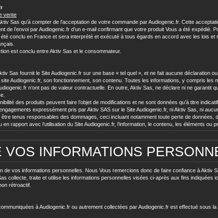
r
de vente
t Aktiv Sas qu’à compter de l’acceptation de votre commande par Audiogenic.fr. Cette accepta
 l’envoi par Audiogenic.fr d’un e-mail confirmant que votre produit Vous a été expédié. Pour év
ir été conclu en France et sera interprété et exécuté à tous égards en accord avec les lois et 
nçais.
action est conclu entre Aktiv Sas et le consommateur.
, Aktiv Sas fournit le Site Audiogenic.fr sur une base « tel quel », et ne fait aucune déclaratio
e site Audiogenic.fr, son fonctionnement, son contenu. Toutes les informations, y compris les men
diogenic.fr n’ont pas de valeur contractuelle. En outre, Aktiv Sas, ne déclare ni ne garantit que
ée.
ibilité des produits peuvent faire l’objet de modifications et ne sont données qu’à titre indicatif
ngagements expressément pris par Aktiv SAS sur le Site Audiogenic.fr, ni Aktiv Sas, ni aucune
être tenus responsables des dommages, ceci incluant notamment toute perte de données, de
n rapport avec l’utilisation du Site Audiogenic.fr, l’information, le contenu, les éléments ou pr
E VOS INFORMATIONS PERSONN
tion de vos informations personnelles. Nous Vous remercions donc de faire confiance à Aktiv 
 collecte, traite et utilise les informations personnelles visées ci-après aux fins indiquées ici
on rétroactif.
communiquées à Audiogenic.fr ou autrement collectées par Audiogenic.fr est effectué sous la 