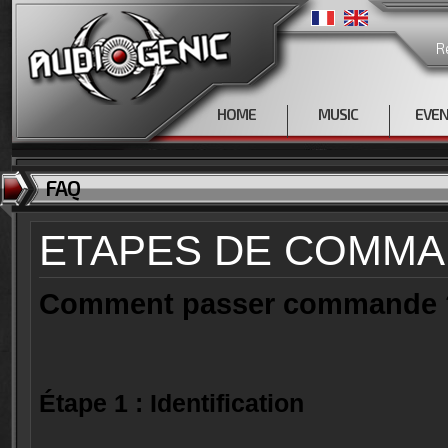
R
HOME
MUSIC
EVE
FAQ
ETAPES DE COMM
Comment passer commande 
Étape 1 : Identification