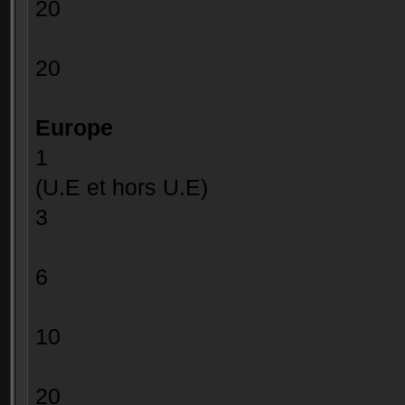
20 0.50
20 0.
Europe
1 7.0
(U.E et hors U.E) 
3 3.00
> = 4 e
6 1.60
> = 7 e
10 1.40
> = 11 
20 1.00