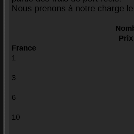
Nous prenons à notre charge l
No
Prix
France
1 3.5
> = 2 e
3 1.50
> = 4 e
6 0.80
> = 7 e
10 0.70
> = 11 