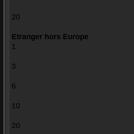
20 0.
Etranger hors Europe
1 7.7
> = 2 e
3 3.30
> = 4 e
6 1.76
> = 7 e
10 1.54
> = 11 
20 1.10