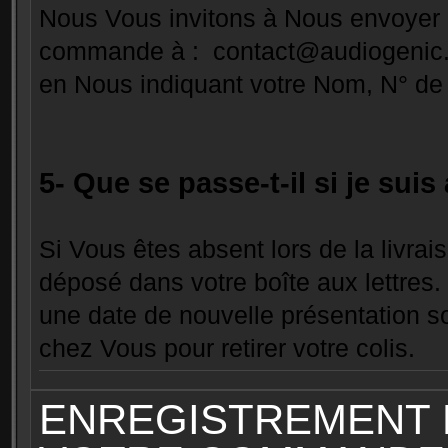
Nous Vous invitons à Nous envoyer u
commande à :
contact@audiogenic.
en Nous indiquant votre Nom, N° de
5- Que se passe-t-il si je suis
Si Vous êtes absent lors de la livrai
déposé dans votre boîte aux lettres. 
une date de nouvelle présentation so
chez Vous pour retirer votre colis.
ENREGISTREMENT E