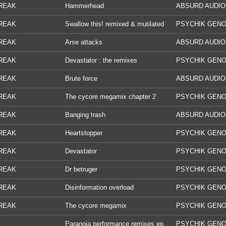
chlorian mind-masturbation ep
REAK
Hammerhead
ABSURD AUDIO
REAK
Swallow this! remixed & mutilated
PSYCHIK GENO
REAK
Arse attacks
ABSURD AUDIO
REAK
Devastator : the remixes
PSYCHIK GENO
REAK
Brute force
ABSURD AUDIO
REAK
The cycore megamix chapter 2
PSYCHIK GENO
REAK
Banging trash
ABSURD AUDIO
REAK
Heartstopper
PSYCHIK GENO
REAK
Devastator
PSYCHIK GENO
REAK
Dr betruger
PSYCHIK GENO
REAK
Disinformation overload
PSYCHIK GENO
REAK
The cycore megamix
PSYCHIK GENO
Paranoia performance remixes ep
PSYCHIK GENO