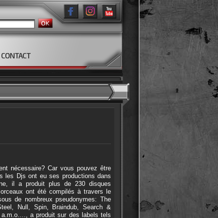
CONTACT
ent nécessaire? Car vous pouvez être
us les Djs ont eu ses productions dans
ne, il a produit plus de 230 disques
rceaux ont été compilés à travers le
le sous de nombreux pseudonymes: The
teel, Null, Spin, Braindub, Search &
 a.m.o…., a produit sur des labels tels