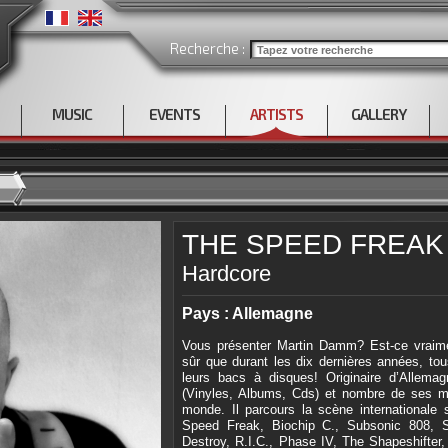
Recherche :
MUSIC
EVENTS
ARTISTS
GALLERY
THE SPEED FREAK
Hardcore
Pays : Allemagne
Vous présenter Martin Damm? Est-ce vraim
sûr que durant les dix dernières années, to
leurs bacs à disques! Originaire d’Allemag
(Vinyles, Albums, Cds) et nombre de ses mo
monde. Il parcours la scène internationa
Speed Freak, Biochip C., Subsonic 808, S
Destroy, R.I.C., Phase IV, The Shapeshifter,