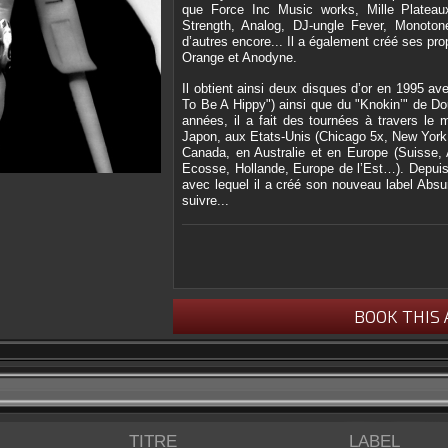
que Force Inc Music works, Mille Platea
Strength, Analog, DJ-ungle Fever, Monot
d’autres encore... Il a également créé ses p
Orange et Anodyne.
Il obtient ainsi deux disques d’or en 1995 a
To Be A Hippy") ainsi que du "Knokin’" de Dou
années, il a fait des tournées à travers le 
Japon, aux Etats-Unis (Chicago 5x, New York
Canada, en Australie et en Europe (Suisse, 
Ecosse, Hollande, Europe de l’Est…). Depuis 2
avec lequel il a créé son nouveau label Absu
suivre...
BOOK THIS 
TITRE
LABEL