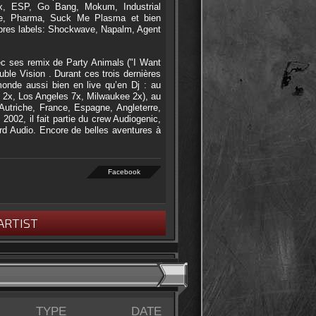
ux, ESP, Go Bang, Mokum, Industrial
one, Pharma, Suck Me Plasma et bien
ropres labels: Shockwave, Napalm, Agent
vec ses remix de Party Animals ("I Want
ble Vision . Durant ces trois dernières
monde aussi bien en live qu’en Dj : au
 2x, Los Angeles 7x, Milwaukee 2x), au
Autriche, France, Espagne, Angleterre,
002, il fait partie du crew Audiogenic,
rd Audio. Encore de belles aventures à
Facebook
ARTIST
TYPE
DATE