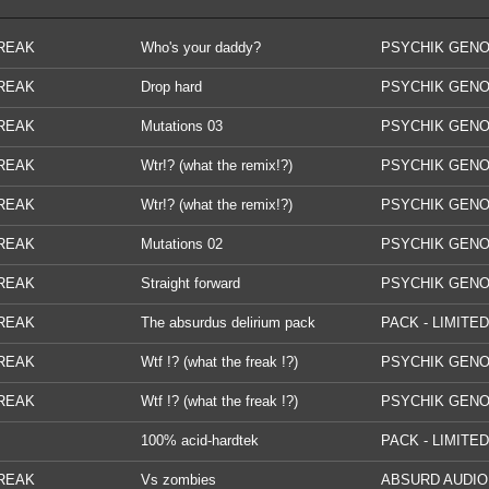
REAK
Who's your daddy?
PSYCHIK GENO
REAK
Drop hard
PSYCHIK GENO
DIGITAL
REAK
Mutations 03
PSYCHIK GENO
DIGITAL
REAK
Wtr!? (what the remix!?)
PSYCHIK GENO
REAK
Wtr!? (what the remix!?)
PSYCHIK GENO
REAK
Mutations 02
PSYCHIK GENO
DIGITAL
REAK
Straight forward
PSYCHIK GENO
DIGITAL
REAK
The absurdus delirium pack
PACK - LIMITED
EDITION
REAK
Wtf !? (what the freak !?)
PSYCHIK GENO
REAK
Wtf !? (what the freak !?)
PSYCHIK GENO
100% acid-hardtek
PACK - LIMITED
EDITION
REAK
Vs zombies
ABSURD AUDIO