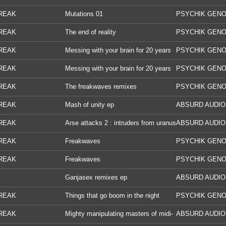
REAK
Mutations 01
PSYCHIK GENO
REAK
The end of reality
PSYCHIK GENO
REAK
Messing with your brain for 20 years
PSYCHIK GENO
REAK
Messing with your brain for 20 years
PSYCHIK GENO
REAK
The freakwaves remixes
PSYCHIK GENO
REAK
Mash of unity ep
ABSURD AUDIO
REAK
Arse attacks 2 : intruders from uranus
ABSURD AUDIO
REAK
Freakwaves
PSYCHIK GENO
REAK
Freakwaves
PSYCHIK GENO
Ganjasex remixes ep
ABSURD AUDIO
REAK
Things that go boom in the night
PSYCHIK GENO
REAK
Mighty manipulating masters of midi-
ABSURD AUDIO